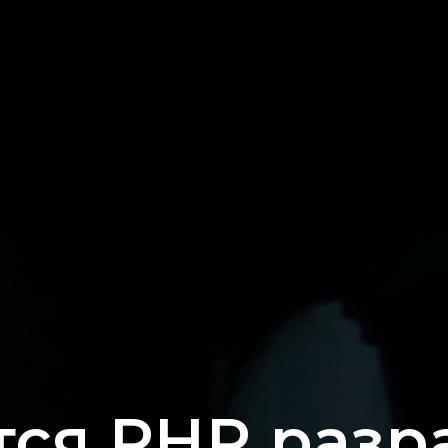
тся PHP разр