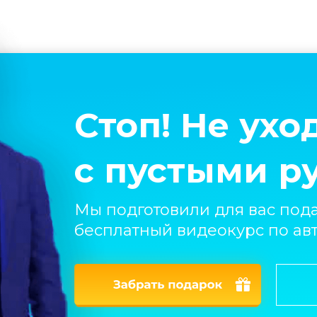
Стоп! Не ухо
с пустыми р
Мы подготовили для вас пода
бесплатный видеокурс по ав